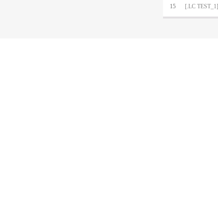
15
[.LC TEST_1]