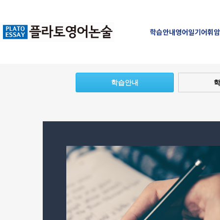
학습안내
영어일기
어휘암
학습안내