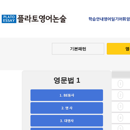
학습안내
영어일기
어휘암
기본패턴
영
영문법 1
1. BE동사
2. 명 사
3. 대명사